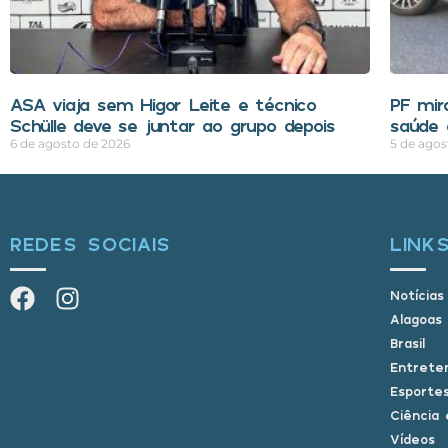
ASA viaja sem Higor Leite e técnico
PF mir
Schülle deve se juntar ao grupo depois
saúde 
6 de agosto de 2026
5 de agos
REDES SOCIAIS
LINK
Notícias
Alagoas
Brasil
Entrete
Esporte
Ciência 
Vídeos