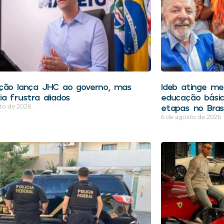
ção lança JHC ao governo, mas
Ideb atinge mel
a frustra aliados
educação bási
etapas no Brasi
to de 2026
6 de agosto de 2026