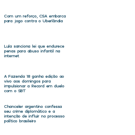
Com um reforço, CSA embarca
para jogo contra o Uberlândia
Lula sanciona lei que endurece
penas para abuso infantil na
internet
A Fazenda 18 ganha edição ao
vivo aos domingos para
impulsionar a Record em duelo
com o SBT
Chanceler argentino confessa
seu crime diplomático e a
intenção de influir no processo
político brasileiro