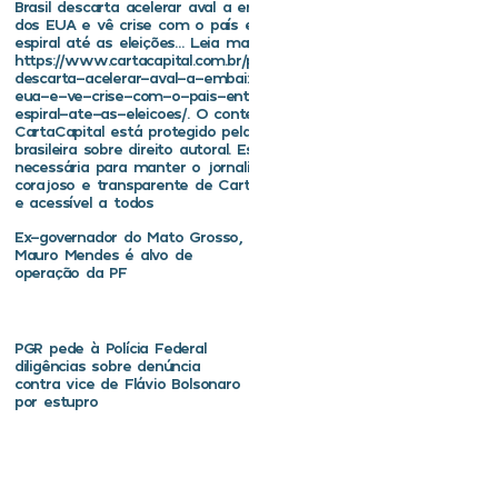
Brasil descarta acelerar aval a embaixador
dos EUA e vê crise com o país entrar em
espiral até as eleições… Leia mais em
https://www.cartacapital.com.br/politica/brasil-
descarta-acelerar-aval-a-embaixador-dos-
eua-e-ve-crise-com-o-pais-entrar-em-
espiral-ate-as-eleicoes/. O conteúdo de
CartaCapital está protegido pela legislação
brasileira sobre direito autoral. Essa defesa é
necessária para manter o jornalismo
corajoso e transparente de CartaCapital vivo
e acessível a todos
Ex-governador do Mato Grosso,
Mauro Mendes é alvo de
operação da PF
PGR pede à Polícia Federal
diligências sobre denúncia
contra vice de Flávio Bolsonaro
por estupro