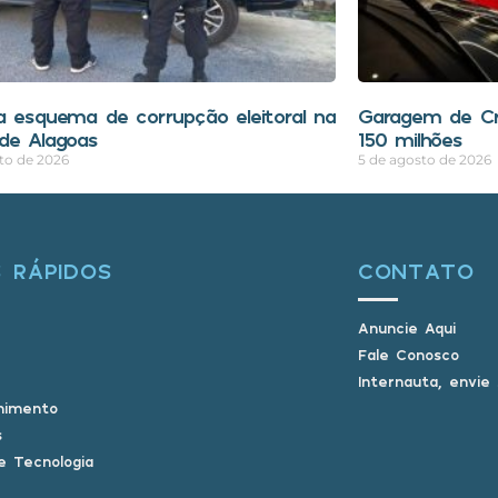
a esquema de corrupção eleitoral na
Garagem de Cri
de Alagoas
150 milhões
to de 2026
5 de agosto de 2026
S RÁPIDOS
CONTATO
Anuncie Aqui
Fale Conosco
Internauta, envie
nimento
s
e Tecnologia