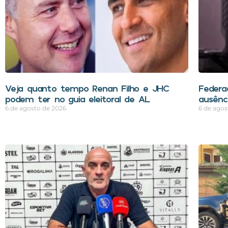
Veja quanto tempo Renan Filho e JHC
Federa
podem ter no guia eleitoral de AL
ausênci
6 de agosto de 2026
6 de agos