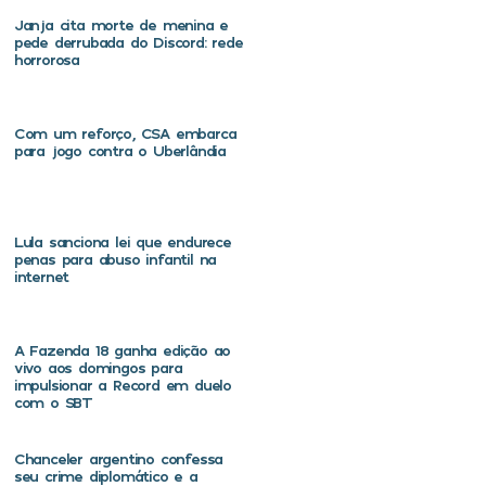
Janja cita morte de menina e
pede derrubada do Discord: rede
horrorosa
Com um reforço, CSA embarca
para jogo contra o Uberlândia
Lula sanciona lei que endurece
penas para abuso infantil na
internet
A Fazenda 18 ganha edição ao
vivo aos domingos para
impulsionar a Record em duelo
com o SBT
Chanceler argentino confessa
seu crime diplomático e a