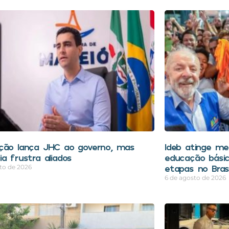
ção lança JHC ao governo, mas
Ideb atinge mel
a frustra aliados
educação bási
etapas no Brasi
to de 2026
6 de agosto de 2026