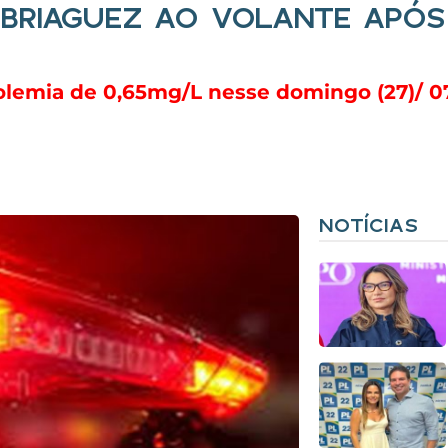
MBRIAGUEZ AO VOLANTE APÓ
oolemia de 0,65mg/L nesse domingo (27)/ 0
NOTÍCIAS