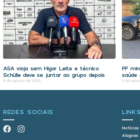
ASA viaja sem Higor Leite e técnico
PF mir
Schülle deve se juntar ao grupo depois
saúde 
6 de agosto de 2026
5 de agos
REDES SOCIAIS
LINK
Notícias
Alagoas