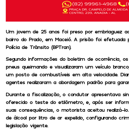
Um jovem de 25 anos foi preso por embriaguez ao
bairro do Prado, em Maceió. A prisão foi efetuada
Polícia de Trânsito (BPTran).
Segundo informações do boletim de ocorrência, os 
pneus queimando e visualizaram um veículo branc
um posto de combustíveis em alta velocidade. Dian
agentes realizaram a abordagem padrão para garan
Durante a fiscalização, o condutor apresentava sin
oferecido o teste do etilômetro, e, após ser infor
suas consequências, o motorista aceitou realizá-l
de álcool por litro de ar expelido, configurando cr
legislação vigente.