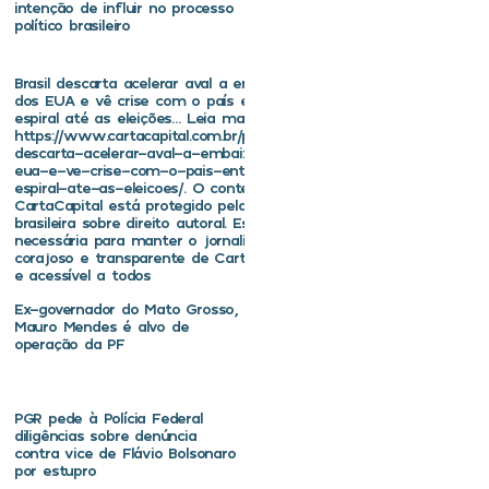
intenção de influir no processo
político brasileiro
Brasil descarta acelerar aval a embaixador
dos EUA e vê crise com o país entrar em
espiral até as eleições… Leia mais em
https://www.cartacapital.com.br/politica/brasil-
descarta-acelerar-aval-a-embaixador-dos-
eua-e-ve-crise-com-o-pais-entrar-em-
espiral-ate-as-eleicoes/. O conteúdo de
CartaCapital está protegido pela legislação
brasileira sobre direito autoral. Essa defesa é
necessária para manter o jornalismo
corajoso e transparente de CartaCapital vivo
e acessível a todos
Ex-governador do Mato Grosso,
Mauro Mendes é alvo de
operação da PF
PGR pede à Polícia Federal
diligências sobre denúncia
contra vice de Flávio Bolsonaro
por estupro