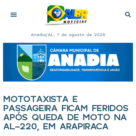
Anadia/AL, 7 de agosto de 2026
Início
»
Mototaxista e passageira ficam feridos após queda de moto na AL-220, em Arapiraca
MOTOTAXISTA E
PASSAGEIRA FICAM FERIDOS
APÓS QUEDA DE MOTO NA
AL-220, EM ARAPIRACA