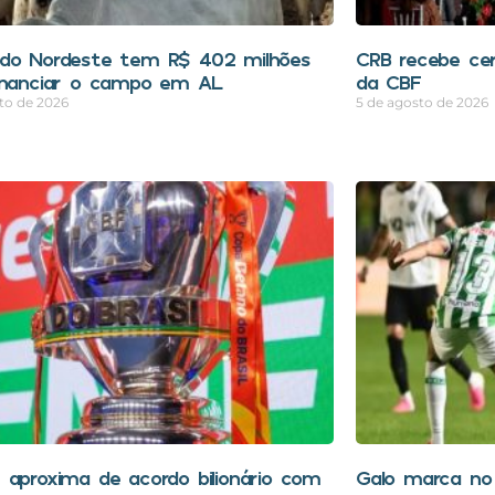
do Nordeste tem R$ 402 milhões
CRB recebe cer
inanciar o campo em AL
da CBF
to de 2026
5 de agosto de 2026
 aproxima de acordo bilionário com
Galo marca no 