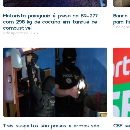
Motorista paraguaio é preso na BR-277
Banco 
com 298 kg de cocaína em tanque de
para f
combustível
5 de agos
5 de agosto de 2026
Três suspeitos são presos e armas são
CBF se