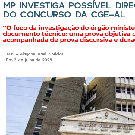
MP INVESTIGA POSSÍVEL DI
DO CONCURSO DA CGE-AL
''O foco da investigação do órgão ministe
documento técnico: uma prova objetiva d
acompanhada de prova discursiva e duraçã
ABN - Alagoas Brasil Noticias
Em 3 de julho de 2026