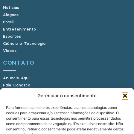
Notícias
Alagoas
Brasil
Entretenimento
Esportes
Ciência e Tecnologia
Vídeos
CONTATO
Anuncie Aqui
Fale Conosco
Internauta, envie sua foto
Gerenciar o consentimento
Para fornecer as melhores experiências, usamos tecnologias como
cookies para armazenar e/ou acessar informações do dispositivo. O
E-mail: alagoasbrasilnoticias@gmail.com
consentimento para essas tecnologias nos permitirá processar dados
Telefone: (82) 9 9691-0391 (Whatsapp)
como comportamento de navegação ou IDs exclusivos neste site. Não
Responsável Técnico: Crysthyan Carlos
consentir ou retirar o consentimento pode afetar negativamente certos