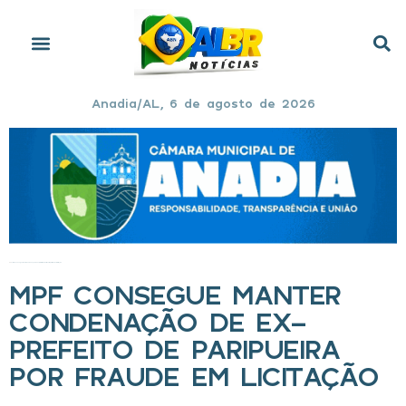
Anadia/AL, 6 de agosto de 2026
Início
»
MPF consegue manter condenação de ex-prefeito de Paripueira por fraude em licitação
MPF CONSEGUE MANTER
CONDENAÇÃO DE EX-
PREFEITO DE PARIPUEIRA
POR FRAUDE EM LICITAÇÃO