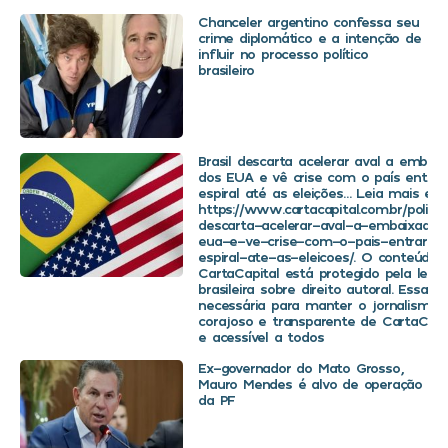
Chanceler argentino confessa seu
crime diplomático e a intenção de
influir no processo político
brasileiro
Brasil descarta acelerar aval a embaix
dos EUA e vê crise com o país entra
espiral até as eleições… Leia mais em
https://www.cartacapital.com.br/politica
descarta-acelerar-aval-a-embaixador
eua-e-ve-crise-com-o-pais-entrar-
espiral-ate-as-eleicoes/. O conteúdo 
CartaCapital está protegido pela legis
brasileira sobre direito autoral. Essa d
necessária para manter o jornalismo
corajoso e transparente de CartaCapit
e acessível a todos
Ex-governador do Mato Grosso,
Mauro Mendes é alvo de operação
da PF