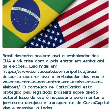
Brasil descarta acelerar aval a embaixador dos
EUA e vê crise com o país entrar em espiral até
as eleições… Leia mais em
https://www.cartacapital.com.br/politica/brasil-
descarta-acelerar-aval-a-embaixador-dos-eua-e-
ve-crise-com-o-pais-entrar-em-espiral-ate-as-
eleicoes/. O conteúdo de CartaCapital está
protegido pela legislação brasileira sobre direito
autoral. Essa defesa é necessária para manter o
jornalismo corajoso e transparente de CartaCapital
vivo e acessível a todos