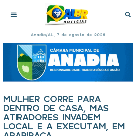
Anadia/AL, 7 de agosto de 2026
Início
»
Mulher corre para dentro de casa, mas atiradores invadem local e a executam, em Arapiraca
MULHER CORRE PARA
DENTRO DE CASA, MAS
ATIRADORES INVADEM
LOCAL E A EXECUTAM, EM
ARAPIRACA