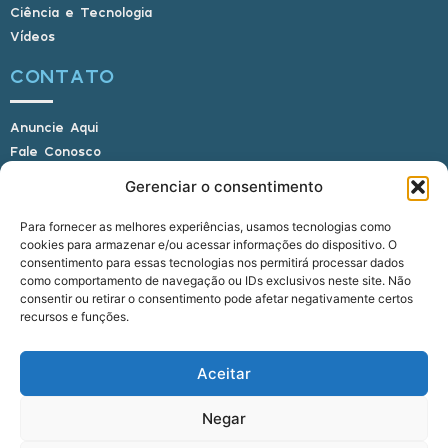
Ciência e Tecnologia
Vídeos
CONTATO
Anuncie Aqui
Fale Conosco
Internauta, envie sua foto
Gerenciar o consentimento
Para fornecer as melhores experiências, usamos tecnologias como
cookies para armazenar e/ou acessar informações do dispositivo. O
E-mail: alagoasbrasilnoticias@gmail.com
consentimento para essas tecnologias nos permitirá processar dados
Telefone: (82) 9 9691-0391 (Whatsapp)
como comportamento de navegação ou IDs exclusivos neste site. Não
Responsável Técnico: Crysthyan Carlos
consentir ou retirar o consentimento pode afetar negativamente certos
Rua do Sau - Centro - Anadia - AL - CEP:
recursos e funções.
57660-000
Aceitar
© 2022 - 2026 Alagoas Brasil Notícias. Todos os
Negar
direitos reservados.