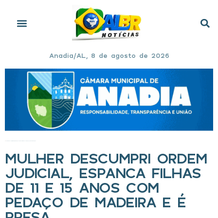
Anadia/AL, 8 de agosto de 2026
Início
»
Mulher descumpri ordem judicial, espanca filhas de 11 e 15 anos com pedaço de madeira e é presa
MULHER DESCUMPRI ORDEM
JUDICIAL, ESPANCA FILHAS
DE 11 E 15 ANOS COM
PEDAÇO DE MADEIRA E É
PRESA