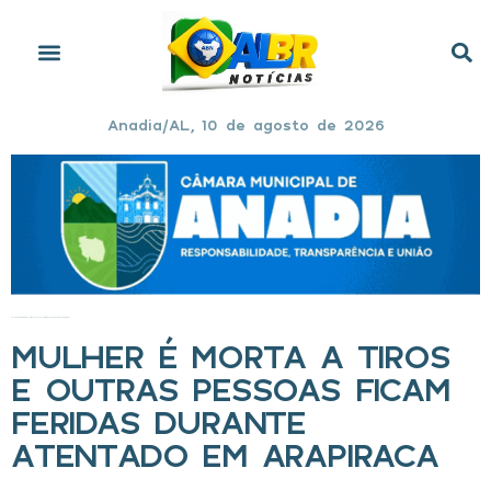
Anadia/AL, 10 de agosto de 2026
Início
»
Mulher é morta a tiros e outras pessoas ficam feridas durante atentado em Arapiraca
MULHER É MORTA A TIROS
E OUTRAS PESSOAS FICAM
FERIDAS DURANTE
ATENTADO EM ARAPIRACA