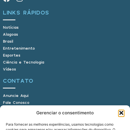
LINKS RÁPIDOS
Notícias
Alagoas
Brasil
Entretenimento
Esportes
Ciência e Tecnologia
Vídeos
CONTATO
Anuncie Aqui
Fale Conosco
Internauta, envie sua foto
Gerenciar o consentimento
Para fornecer as melhores experiências, usamos tecnologias como
cookies para armazenar e/ou acessar informações do dispositivo. O