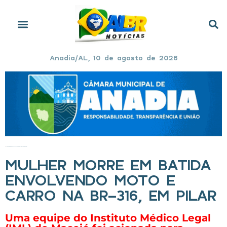
Anadia/AL, 10 de agosto de 2026
Início
»
Mulher morre em batida envolvendo moto e carro na BR-316, em Pilar
MULHER MORRE EM BATIDA
ENVOLVENDO MOTO E
CARRO NA BR-316, EM PILAR
Uma equipe do Instituto Médico Legal