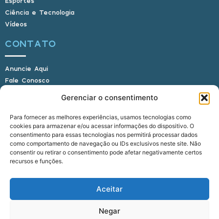
Esportes
Ciência e Tecnologia
Vídeos
CONTATO
Anuncie Aqui
Fale Conosco
Internauta, envie sua foto
Gerenciar o consentimento
Para fornecer as melhores experiências, usamos tecnologias como
cookies para armazenar e/ou acessar informações do dispositivo. O
E-mail: alagoasbrasilnoticias@gmail.com
consentimento para essas tecnologias nos permitirá processar dados
Telefone: (82) 9 9691-0391 (Whatsapp)
como comportamento de navegação ou IDs exclusivos neste site. Não
Responsável Técnico: Crysthyan Carlos
consentir ou retirar o consentimento pode afetar negativamente certos
Rua do Sau - Centro - Anadia - AL - CEP:
recursos e funções.
57660-000
Aceitar
© 2022 - 2026 Alagoas Brasil Notícias. Todos os
Negar
direitos reservados.