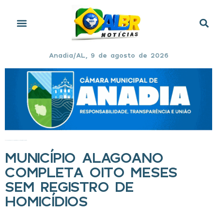
Anadia/AL, 9 de agosto de 2026
Início
»
Município alagoano completa oito meses sem registro de homicídios
MUNICÍPIO ALAGOANO
COMPLETA OITO MESES
SEM REGISTRO DE
HOMICÍDIOS