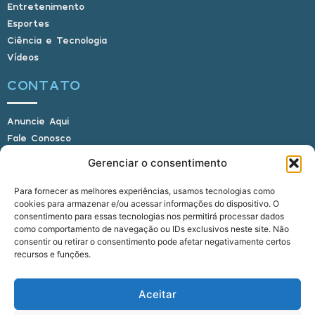
Entretenimento
Esportes
Ciência e Tecnologia
Vídeos
CONTATO
Anuncie Aqui
Fale Conosco
Internauta, envie sua foto
Gerenciar o consentimento
Para fornecer as melhores experiências, usamos tecnologias como
cookies para armazenar e/ou acessar informações do dispositivo. O
E-mail: alagoasbrasilnoticias@gmail.com
consentimento para essas tecnologias nos permitirá processar dados
Telefone: (82) 9 9691-0391 (Whatsapp)
como comportamento de navegação ou IDs exclusivos neste site. Não
Responsável Técnico: Crysthyan Carlos
consentir ou retirar o consentimento pode afetar negativamente certos
Rua do Sau - Centro - Anadia - AL - CEP:
recursos e funções.
57660-000
Aceitar