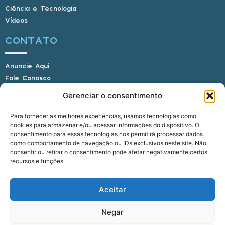
Ciência e Tecnologia
Vídeos
CONTATO
Anuncie Aqui
Fale Conosco
Internauta, envie sua foto
Gerenciar o consentimento
Para fornecer as melhores experiências, usamos tecnologias como
cookies para armazenar e/ou acessar informações do dispositivo. O
E-mail: alagoasbrasilnoticias@gmail.com
consentimento para essas tecnologias nos permitirá processar dados
Telefone: (82) 9 9691-0391 (Whatsapp)
como comportamento de navegação ou IDs exclusivos neste site. Não
Responsável Técnico: Crysthyan Carlos
consentir ou retirar o consentimento pode afetar negativamente certos
Rua do Sau - Centro - Anadia - AL - CEP:
recursos e funções.
57660-000
Aceitar
© 2022 - 2026 Alagoas Brasil Notícias. Todos os
Negar
direitos reservados.