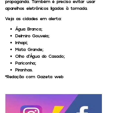
propaganda. Também é preciso evitar usar
aparelhos eletrônicos ligados à tomada.
Veja as cidades em alerta:
Água Branca;
Delmiro Gouveia;
Inhapi;
Mata Grande;
Olho d’Água do Casado;
Pariconha;
Piranhas.
*Redação com Gazeta web