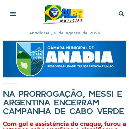
Anadia/AL, 9 de agosto de 2026
Início
»
Na prorrogação, Messi e Argentina encerram campanha de Cabo Verde
NA PRORROGAÇÃO, MESSI E
ARGENTINA ENCERRAM
CAMPANHA DE CABO VERDE
Com gol e assistência do craque, furou a