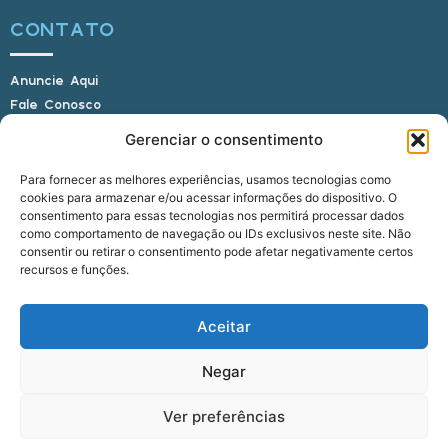
CONTATO
Anuncie Aqui
Fale Conosco
Internauta, envie sua foto
Gerenciar o consentimento
Para fornecer as melhores experiências, usamos tecnologias como
cookies para armazenar e/ou acessar informações do dispositivo. O
E-mail: alagoasbrasilnoticias@gmail.com
consentimento para essas tecnologias nos permitirá processar dados
Telefone: (82) 9 9691-0391 (Whatsapp)
como comportamento de navegação ou IDs exclusivos neste site. Não
Responsável Técnico: Crysthyan Carlos
consentir ou retirar o consentimento pode afetar negativamente certos
Rua do Sau - Centro - Anadia - AL - CEP:
recursos e funções.
57660-000
Aceitar
© 2022 - 2026 Alagoas Brasil Notícias. Todos os
Negar
direitos reservados.
Ver preferências
five
agência