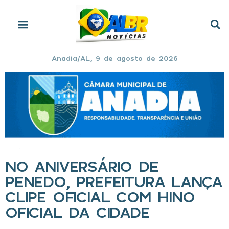
Anadia/AL, 9 de agosto de 2026
Início
»
No aniversário de Penedo, prefeitura lança clipe oficial com hino oficial da cidade
NO ANIVERSÁRIO DE
PENEDO, PREFEITURA LANÇA
CLIPE OFICIAL COM HINO
OFICIAL DA CIDADE