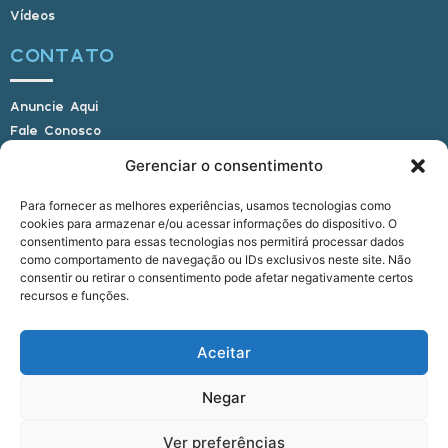
Vídeos
CONTATO
Anuncie Aqui
Fale Conosco
Internauta, envie sua foto
Gerenciar o consentimento
Para fornecer as melhores experiências, usamos tecnologias como
cookies para armazenar e/ou acessar informações do dispositivo. O
E-mail: alagoasbrasilnoticias@gmail.com
consentimento para essas tecnologias nos permitirá processar dados
Telefone: (82) 9 9691-0391 (Whatsapp)
como comportamento de navegação ou IDs exclusivos neste site. Não
Responsável Técnico: Crysthyan Carlos
consentir ou retirar o consentimento pode afetar negativamente certos
Rua do Sau - Centro - Anadia - AL - CEP:
recursos e funções.
57660-000
Aceitar
© 2022 - 2026 Alagoas Brasil Notícias. Todos os
Negar
direitos reservados.
Ver preferências
five
agência