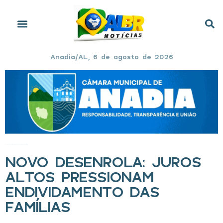
Anadia/AL, 6 de agosto de 2026
Início
»
Novo Desenrola: juros altos pressionam endividamento das famílias
NOVO DESENROLA: JUROS
ALTOS PRESSIONAM
ENDIVIDAMENTO DAS
FAMÍLIAS