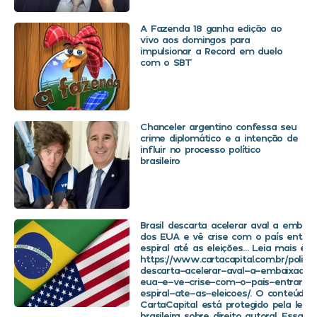
A Fazenda 18 ganha edição ao
vivo aos domingos para
impulsionar a Record em duelo
com o SBT
Chanceler argentino confessa seu
crime diplomático e a intenção de
influir no processo político
brasileiro
Brasil descarta acelerar aval a embaix
dos EUA e vê crise com o país entra
espiral até as eleições… Leia mais em
https://www.cartacapital.com.br/politica
descarta-acelerar-aval-a-embaixador
eua-e-ve-crise-com-o-pais-entrar-
espiral-ate-as-eleicoes/. O conteúdo 
CartaCapital está protegido pela legis
brasileira sobre direito autoral. Essa d