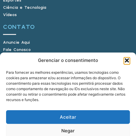
Esportes
Ciência e Tecnologia
Vídeos
CONTATO
Anuncie Aqui
Fale Conosco
Internauta, envie sua foto
Gerenciar o consentimento
Para fornecer as melhores experiências, usamos tecnologias como
cookies para armazenar e/ou acessar informações do dispositivo. O
E-mail: alagoasbrasilnoticias@gmail.com
consentimento para essas tecnologias nos permitirá processar dados
Telefone: (82) 9 9691-0391 (Whatsapp)
como comportamento de navegação ou IDs exclusivos neste site. Não
Responsável Técnico: Crysthyan Carlos
consentir ou retirar o consentimento pode afetar negativamente certos
Rua do Sau - Centro - Anadia - AL - CEP:
recursos e funções.
57660-000
Aceitar
© 2022 - 2026 Alagoas Brasil Notícias. Todos os
Negar
direitos reservados.