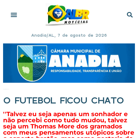
Anadia/AL, 7 de agosto de 2026
Início
»
O Futebol ficou chato
O FUTEBOL FICOU CHATO
''Talvez eu seja apenas um sonhador e
não percebi como tudo mudou, talvez
seja um Thomas More dos gramados
com meus pensamentos utópicos sobre