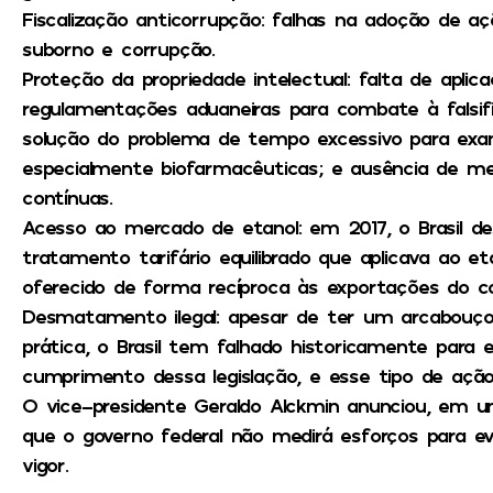
Fiscalização anticorrupção: falhas na adoção de a
suborno e corrupção.
Proteção da propriedade intelectual: falta de aplica
regulamentações aduaneiras para combate à falsif
solução do problema de tempo excessivo para exa
especialmente biofarmacêuticas; e ausência de med
contínuas.
Acesso ao mercado de etanol: em 2017, o Brasil 
tratamento tarifário equilibrado que aplicava ao e
oferecido de forma recíproca às exportações do c
Desmatamento ilegal: apesar de ter um arcabouço
prática, o Brasil tem falhado historicamente para e
cumprimento dessa legislação, e esse tipo de ação 
O vice-presidente Geraldo Alckmin anunciou, em um
que o governo federal não medirá esforços para e
vigor.