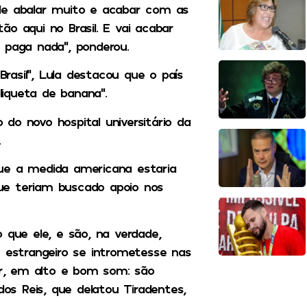
de abalar muito e acabar com as
o aqui no Brasil. E vai acabar
 paga nada”, ponderou.
asil”, Lula destacou que o país
iqueta de banana”.
do novo hospital universitário da
.
ue a medida americana estaria
 que teriam buscado apoio nos
 que ele, e são, na verdade,
s estrangeiro se intrometesse nas
zer, em alto e bom som: são
dos Reis, que delatou Tiradentes,