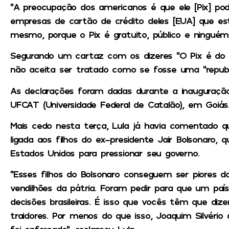
“A preocupação dos americanos é que ele [Pix] po
empresas de cartão de crédito deles [EUA] que estã
mesmo, porque o Pix é gratuito, público e ninguém
Segurando um cartaz com os dizeres “O Pix é do Br
não aceita ser tratado como se fosse uma “republ
As declarações foram dadas durante a inauguração 
UFCAT (Universidade Federal de Catalão), em Goiás
Mais cedo nesta terça, Lula já havia comentado q
ligada aos filhos do ex-presidente Jair Bolsonaro,
Estados Unidos para pressionar seu governo.
“Esses filhos do Bolsonaro conseguem ser piores do
vendilhões da pátria. Foram pedir para que um paí
decisões brasileiras. É isso que vocês têm que di
traidores. Por menos do que isso, Joaquim Silvério 