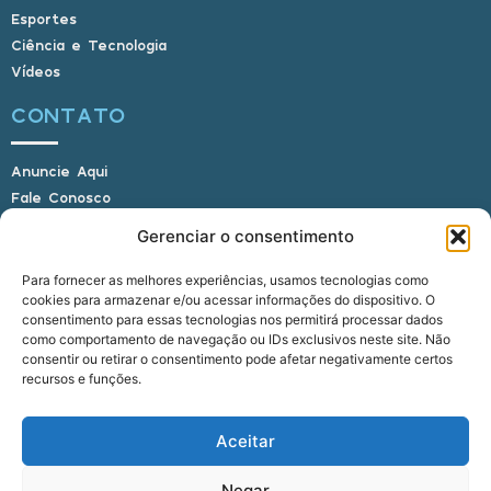
Esportes
Ciência e Tecnologia
Vídeos
CONTATO
Anuncie Aqui
Fale Conosco
Internauta, envie sua foto
Gerenciar o consentimento
Para fornecer as melhores experiências, usamos tecnologias como
cookies para armazenar e/ou acessar informações do dispositivo. O
E-mail: alagoasbrasilnoticias@gmail.com
consentimento para essas tecnologias nos permitirá processar dados
Telefone: (82) 9 9691-0391 (Whatsapp)
como comportamento de navegação ou IDs exclusivos neste site. Não
Responsável Técnico: Crysthyan Carlos
consentir ou retirar o consentimento pode afetar negativamente certos
Rua do Sau - Centro - Anadia - AL - CEP:
recursos e funções.
57660-000
Aceitar
© 2022 - 2026 Alagoas Brasil Notícias. Todos os
Negar