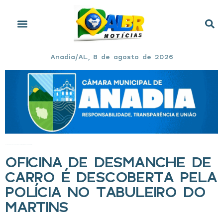
Anadia/AL, 8 de agosto de 2026
Início
»
Oficina de desmanche de carro é descoberta pela polícia no Tabuleiro do Martins
OFICINA DE DESMANCHE DE
CARRO É DESCOBERTA PELA
POLÍCIA NO TABULEIRO DO
MARTINS