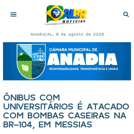
Anadia/AL, 8 de agosto de 2026
Início
»
Ônibus com universitários é atacado com bombas caseiras na BR-104, em Messias
ÔNIBUS COM
UNIVERSITÁRIOS É ATACADO
COM BOMBAS CASEIRAS NA
BR-104, EM MESSIAS