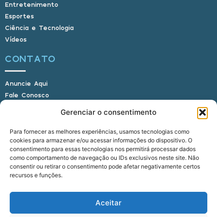
Entretenimento
Esportes
Ciência e Tecnologia
Vídeos
CONTATO
Anuncie Aqui
Fale Conosco
Internauta, envie sua foto
Gerenciar o consentimento
Para fornecer as melhores experiências, usamos tecnologias como
cookies para armazenar e/ou acessar informações do dispositivo. O
E-mail: alagoasbrasilnoticias@gmail.com
consentimento para essas tecnologias nos permitirá processar dados
Telefone: (82) 9 9691-0391 (Whatsapp)
como comportamento de navegação ou IDs exclusivos neste site. Não
Responsável Técnico: Crysthyan Carlos
consentir ou retirar o consentimento pode afetar negativamente certos
Rua do Sau - Centro - Anadia - AL - CEP:
recursos e funções.
57660-000
Aceitar