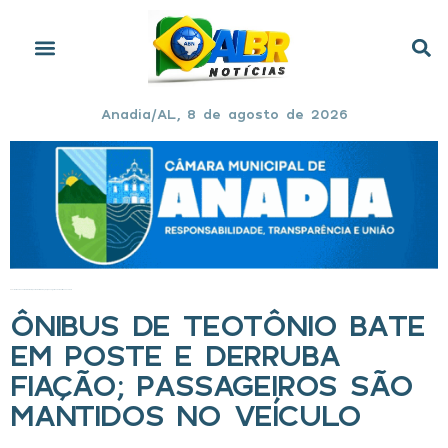
Anadia/AL, 8 de agosto de 2026
Início
»
Ônibus de Teotônio bate em poste e derruba fiação; passageiros são mantidos no veículo
ÔNIBUS DE TEOTÔNIO BATE
EM POSTE E DERRUBA
FIAÇÃO; PASSAGEIROS SÃO
MANTIDOS NO VEÍCULO