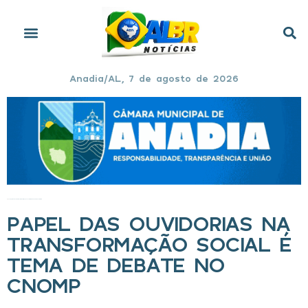
Anadia/AL, 7 de agosto de 2026
Início
»
Papel das Ouvidorias na transformação social é tema de debate no CNOMP
PAPEL DAS OUVIDORIAS NA
TRANSFORMAÇÃO SOCIAL É
TEMA DE DEBATE NO
CNOMP