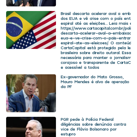
Brasil descarta acelerar aval a embaix
dos EUA e vê crise com o país entra
espiral até as eleições… Leia mais em
https://www.cartacapital.com.br/politica
descarta-acelerar-aval-a-embaixador
eua-e-ve-crise-com-o-pais-entrar-
espiral-ate-as-eleicoes/. O conteúdo 
CartaCapital está protegido pela legis
brasileira sobre direito autoral. Essa d
necessária para manter o jornalismo
corajoso e transparente de CartaCapit
e acessível a todos
Ex-governador do Mato Grosso,
Mauro Mendes é alvo de operação
da PF
PGR pede à Polícia Federal
diligências sobre denúncia contra
vice de Flávio Bolsonaro por
estupro