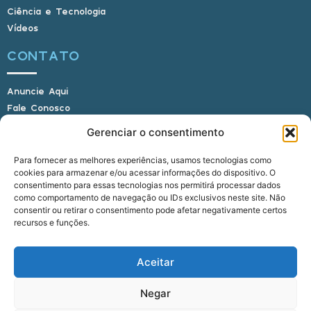
Ciência e Tecnologia
Vídeos
CONTATO
Anuncie Aqui
Fale Conosco
Internauta, envie sua foto
Gerenciar o consentimento
Para fornecer as melhores experiências, usamos tecnologias como
cookies para armazenar e/ou acessar informações do dispositivo. O
E-mail: alagoasbrasilnoticias@gmail.com
consentimento para essas tecnologias nos permitirá processar dados
Telefone: (82) 9 9691-0391 (Whatsapp)
como comportamento de navegação ou IDs exclusivos neste site. Não
Responsável Técnico: Crysthyan Carlos
consentir ou retirar o consentimento pode afetar negativamente certos
Rua do Sau - Centro - Anadia - AL - CEP:
recursos e funções.
57660-000
Aceitar
© 2022 - 2026 Alagoas Brasil Notícias. Todos os
Negar
direitos reservados.