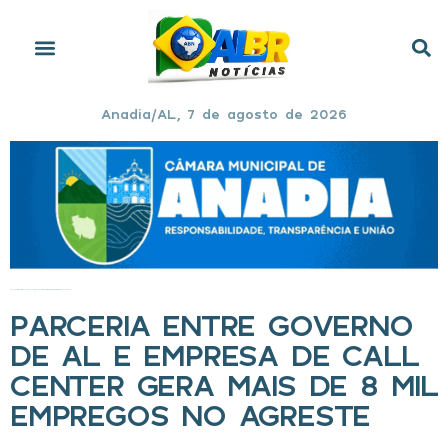
Anadia/AL, 7 de agosto de 2026
Início
»
Parceria entre Governo de AL e empresa de Call Center gera mais de 8 mil empregos no Agreste
PARCERIA ENTRE GOVERNO
DE AL E EMPRESA DE CALL
CENTER GERA MAIS DE 8 MIL
EMPREGOS NO AGRESTE