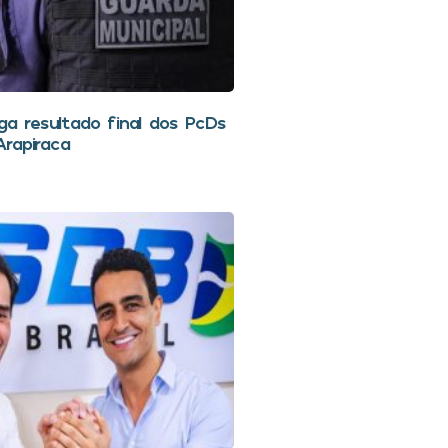
lga resultado final dos PcDs
rapiraca