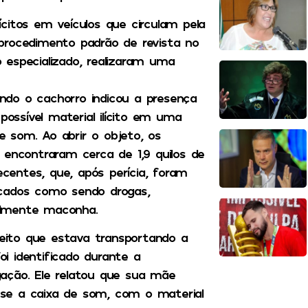
lícitos em veículos que circulam pela
o procedimento padrão de revista no
 especializado, realizaram uma
ndo o cachorro indicou a presença
ossível material ilícito em uma
e som. Ao abrir o objeto, os
is encontraram cerca de 1,9 quilos de
centes, que, após perícia, foram
icados como sendo drogas,
elmente maconha.
eito que estava transportando a
oi identificado durante a
gação. Ele relatou que sua mãe
se a caixa de som, com o material