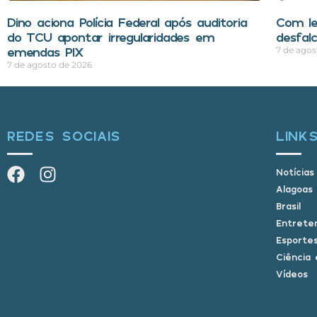
Dino aciona Polícia Federal após auditoria
Com le
do TCU apontar irregularidades em
desfal
emendas PIX
7 de agos
7 de agosto de 2026
REDES SOCIAIS
LINK
Notícias
Alagoas
Brasil
Entrete
Esporte
Ciência 
Vídeos