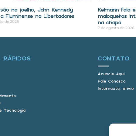
são no joelho, John Kennedy
Kelmann fala 
ca Fluminense na Libertadores
maloqueiros in
na chapa
to de 2026
7 de agosto de 2026
S RÁPIDOS
CONTATO
Anuncie Aqui
Fale Conosco
Internauta, envie
nimento
s
e Tecnologia