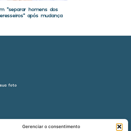
em “separar homens dos
teresseiros” após mudança
 sua foto
Gerenciar o consentimento