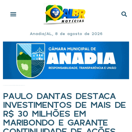
Anadia/AL, 8 de agosto de 2026
Início
»
Paulo Dantas destaca investimentos de mais de R$ 30 milhões em Maribondo e garante continuidade de ações
PAULO DANTAS DESTACA
INVESTIMENTOS DE MAIS DE
R$ 30 MILHÕES EM
MARIBONDO E GARANTE
CONTINUIDADE DE AÇÕES