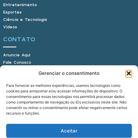
Entretenimento
Esportes
Ciência e Tecnologia
Vídeos
CONTATO
Anuncie Aqui
Fale Conosco
Internauta, envie sua foto
Gerenciar o consentimento
Para fornecer as melhores experiências, usamos tecnologias como
cookies para armazenar e/ou acessar informações do dispositivo. O
E-mail: alagoasbrasilnoticias@gmail.com
consentimento para essas tecnologias nos permitirá processar dados
Telefone: (82) 9 9691-0391 (Whatsapp)
como comportamento de navegação ou IDs exclusivos neste site. Não
Responsável Técnico: Crysthyan Carlos
consentir ou retirar o consentimento pode afetar negativamente certos
Rua do Sau - Centro - Anadia - AL - CEP:
recursos e funções.
57660-000
Aceitar