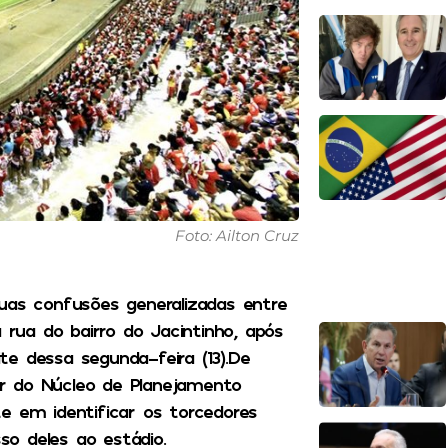
Foto: Ailton Cruz
 duas confusões generalizadas entre
ua do bairro do Jacintinho, após
ite dessa segunda-feira (13).De
r do Núcleo de Planejamento
ste em identificar os torcedores
sso deles ao estádio.