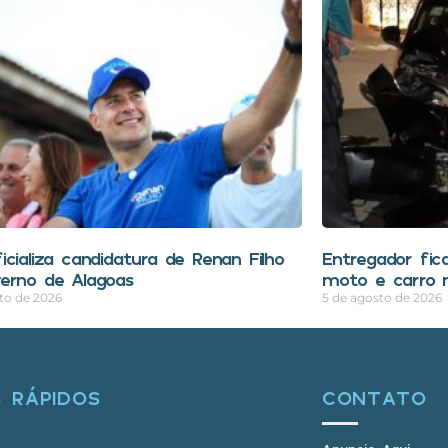
icializa candidatura de Renan Filho
Entregador fica
erno de Alagoas
moto e carro n
to de 2026
5 de agosto de 2026
S RÁPIDOS
CONTATO