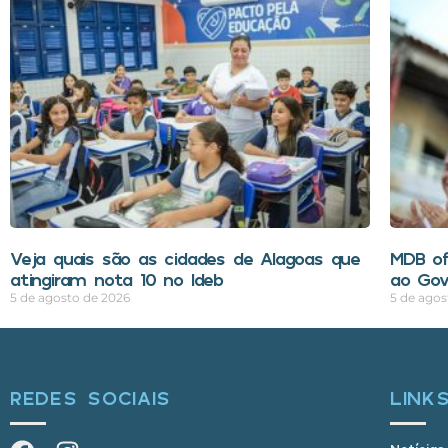
Veja quais são as cidades de Alagoas que
MDB of
atingiram nota 10 no Ideb
ao Gov
5 de agosto de 2026
5 de agos
REDES SOCIAIS
LINK