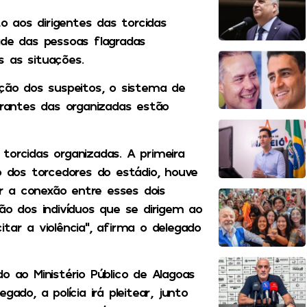
to aos dirigentes das torcidas
ade das pessoas flagradas
 as situações.
ação dos suspeitos, o sistema de
grantes das organizadas estão
torcidas organizadas. A primeira
o dos torcedores do estádio, houve
r a conexão entre esses dois
ão dos indivíduos que se dirigem ao
tar a violência”, afirma o delegado
o ao Ministério Público de Alagoas
ado, a polícia irá pleitear, junto