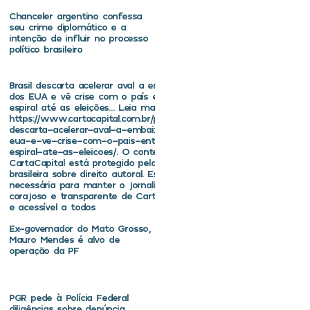
Chanceler argentino confessa
seu crime diplomático e a
intenção de influir no processo
político brasileiro
Brasil descarta acelerar aval a embaixador
dos EUA e vê crise com o país entrar em
espiral até as eleições… Leia mais em
https://www.cartacapital.com.br/politica/brasil-
descarta-acelerar-aval-a-embaixador-dos-
eua-e-ve-crise-com-o-pais-entrar-em-
espiral-ate-as-eleicoes/. O conteúdo de
CartaCapital está protegido pela legislação
brasileira sobre direito autoral. Essa defesa é
necessária para manter o jornalismo
corajoso e transparente de CartaCapital vivo
e acessível a todos
Ex-governador do Mato Grosso,
Mauro Mendes é alvo de
operação da PF
PGR pede à Polícia Federal
diligências sobre denúncia