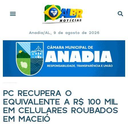
Anadia/AL, 9 de agosto de 2026
Início
»
PC recupera o equivalente a R$ 100 mil em celulares roubados em Maceió
PC RECUPERA O
EQUIVALENTE A R$ 100 MIL
EM CELULARES ROUBADOS
EM MACEIÓ