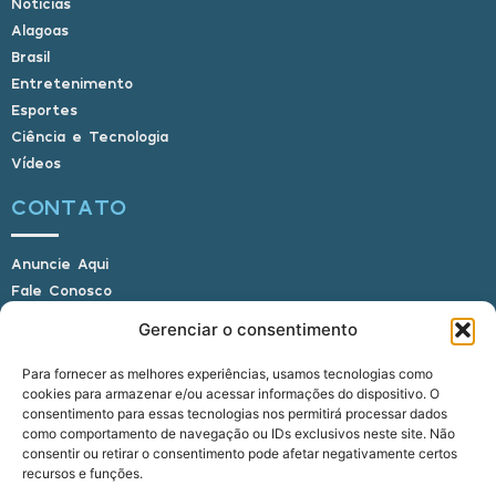
Notícias
Alagoas
Brasil
Entretenimento
Esportes
Ciência e Tecnologia
Vídeos
CONTATO
Anuncie Aqui
Fale Conosco
Internauta, envie sua foto
Gerenciar o consentimento
Para fornecer as melhores experiências, usamos tecnologias como
cookies para armazenar e/ou acessar informações do dispositivo. O
E-mail: alagoasbrasilnoticias@gmail.com
consentimento para essas tecnologias nos permitirá processar dados
Telefone: (82) 9 9691-0391 (Whatsapp)
como comportamento de navegação ou IDs exclusivos neste site. Não
Responsável Técnico: Crysthyan Carlos
consentir ou retirar o consentimento pode afetar negativamente certos
Rua do Sau - Centro - Anadia - AL - CEP:
recursos e funções.
57660-000