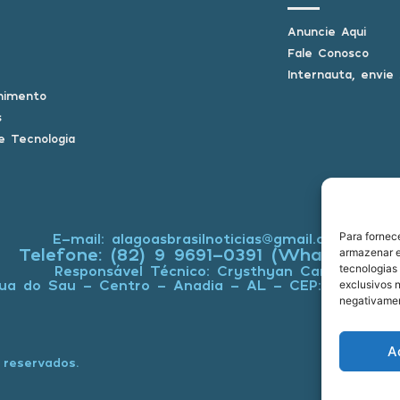
Anuncie Aqui
Fale Conosco
Internauta, envie
nimento
s
e Tecnologia
E-mail: alagoasbrasilnoticias@gmail.com
Para fornec
Telefone: (82) 9 9691-0391 (Whatsapp)
armazenar e
Responsável Técnico: Crysthyan Carlos
tecnologias
ua do Sau - Centro - Anadia - AL - CEP: 57660-0
exclusivos n
negativamen
A
 reservados.