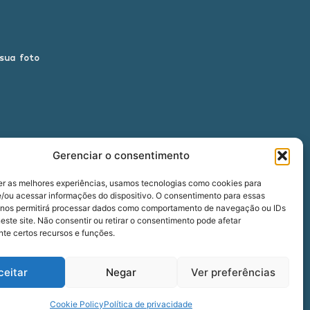
 sua foto
Gerenciar o consentimento
er as melhores experiências, usamos tecnologias como cookies para
/ou acessar informações do dispositivo. O consentimento para essas
 nos permitirá processar dados como comportamento de navegação ou IDs
00
este site. Não consentir ou retirar o consentimento pode afetar
te certos recursos e funções.
ceitar
Negar
Ver preferências
five
agência
Cookie Policy
Política de privacidade