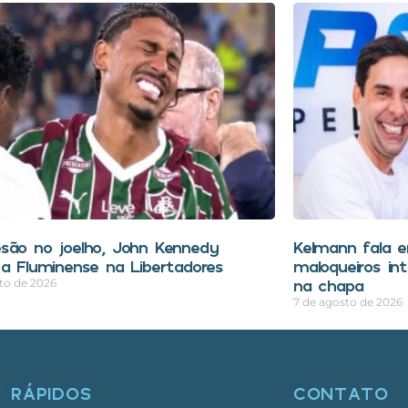
são no joelho, John Kennedy
Kelmann fala 
ca Fluminense na Libertadores
maloqueiros in
na chapa
to de 2026
7 de agosto de 2026
S RÁPIDOS
CONTATO