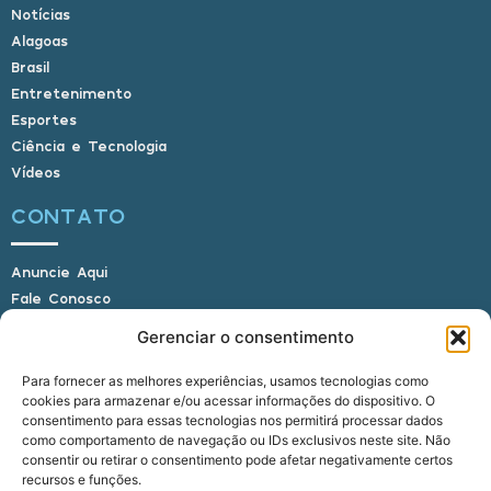
Notícias
Alagoas
Brasil
Entretenimento
Esportes
Ciência e Tecnologia
Vídeos
CONTATO
Anuncie Aqui
Fale Conosco
Internauta, envie sua foto
Gerenciar o consentimento
Para fornecer as melhores experiências, usamos tecnologias como
cookies para armazenar e/ou acessar informações do dispositivo. O
E-mail: alagoasbrasilnoticias@gmail.com
consentimento para essas tecnologias nos permitirá processar dados
Telefone: (82) 9 9691-0391 (Whatsapp)
como comportamento de navegação ou IDs exclusivos neste site. Não
Responsável Técnico: Crysthyan Carlos
consentir ou retirar o consentimento pode afetar negativamente certos
Rua do Sau - Centro - Anadia - AL - CEP:
recursos e funções.