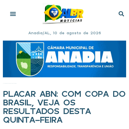
Anadia/AL, 10 de agosto de 2026
Início
»
PLACAR ABN: Com Copa do Brasil, veja os resultados desta quinta-feira
PLACAR ABN: COM COPA DO
BRASIL, VEJA OS
RESULTADOS DESTA
QUINTA-FEIRA