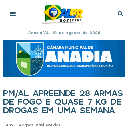
Anadia/AL, 10 de agosto de 2026
Início
»
PM/AL apreende 28 armas de fogo e quase 7 kg de drogas em uma semana
PM/AL APREENDE 28 ARMAS
DE FOGO E QUASE 7 KG DE
DROGAS EM UMA SEMANA
ABN - Alagoas Brasil Noticias