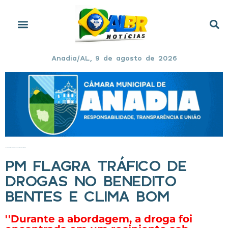
Anadia/AL, 9 de agosto de 2026
Início
»
PM flagra tráfico de drogas no Benedito Bentes e Clima Bom
PM FLAGRA TRÁFICO DE
DROGAS NO BENEDITO
BENTES E CLIMA BOM
''Durante a abordagem, a droga foi