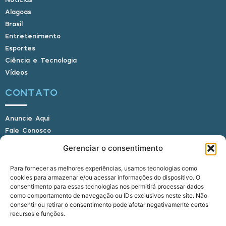
Alagoas
Brasil
Entretenimento
Esportes
Ciência e Tecnologia
Vídeos
CONTATO
Anuncie Aqui
Fale Conosco
Internauta, envie sua foto
Gerenciar o consentimento
Para fornecer as melhores experiências, usamos tecnologias como
cookies para armazenar e/ou acessar informações do dispositivo. O
E-mail: alagoasbrasilnoticias@gmail.com
consentimento para essas tecnologias nos permitirá processar dados
Telefone: (82) 9 9691-0391 (Whatsapp)
como comportamento de navegação ou IDs exclusivos neste site. Não
Responsável Técnico: Crysthyan Carlos
consentir ou retirar o consentimento pode afetar negativamente certos
Rua do Sau - Centro - Anadia - AL - CEP:
recursos e funções.
57660-000