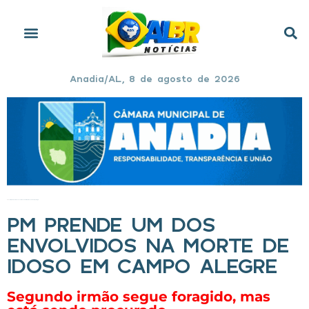
Anadia/AL, 8 de agosto de 2026
Início
»
PM prende um dos envolvidos na morte de idoso em Campo Alegre
PM PRENDE UM DOS
ENVOLVIDOS NA MORTE DE
IDOSO EM CAMPO ALEGRE
Segundo irmão segue foragido, mas