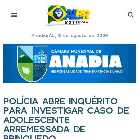
Anadia/AL, 8 de agosto de 2026
Início
»
Polícia abre inquérito para investigar caso de adolescente arremessada de brinquedo
POLÍCIA ABRE INQUÉRITO
PARA INVESTIGAR CASO DE
ADOLESCENTE
ARREMESSADA DE
BRINQUEDO