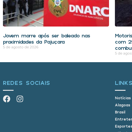
Jovem morre após ser baleado nas
Motori
proximidades da Pajuçara
com 29
combus
5 de agosto de 2026
5 de agos
REDES SOCIAIS
LINK
Notícias
Alagoas
Brasil
Entrete
Esporte