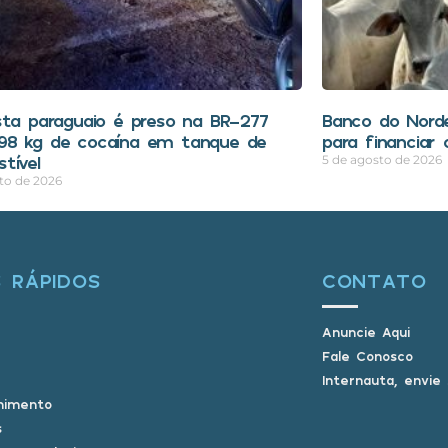
sta paraguaio é preso na BR-277
Banco do Nord
8 kg de cocaína em tanque de
para financia
tível
5 de agosto de 2026
to de 2026
S RÁPIDOS
CONTATO
Anuncie Aqui
Fale Conosco
Internauta, envie
nimento
s