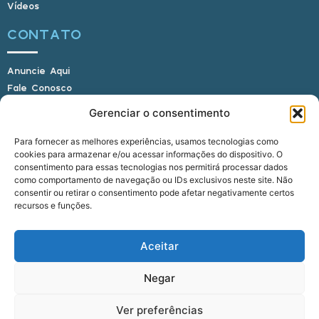
Vídeos
CONTATO
Anuncie Aqui
Fale Conosco
Internauta, envie sua foto
Gerenciar o consentimento
Para fornecer as melhores experiências, usamos tecnologias como
cookies para armazenar e/ou acessar informações do dispositivo. O
E-mail: alagoasbrasilnoticias@gmail.com
consentimento para essas tecnologias nos permitirá processar dados
Telefone: (82) 9 9691-0391 (Whatsapp)
como comportamento de navegação ou IDs exclusivos neste site. Não
Responsável Técnico: Crysthyan Carlos
consentir ou retirar o consentimento pode afetar negativamente certos
Rua do Sau - Centro - Anadia - AL - CEP:
recursos e funções.
57660-000
Aceitar
© 2022 - 2026 Alagoas Brasil Notícias. Todos os
Negar
direitos reservados.
Ver preferências
five
agência