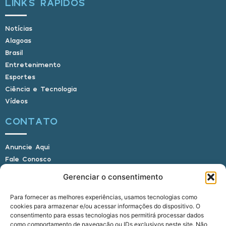
LINKS RÁPIDOS
Notícias
Alagoas
Brasil
Entretenimento
Esportes
Ciência e Tecnologia
Vídeos
CONTATO
Anuncie Aqui
Fale Conosco
Internauta, envie sua foto
Gerenciar o consentimento
Para fornecer as melhores experiências, usamos tecnologias como
cookies para armazenar e/ou acessar informações do dispositivo. O
E-mail: alagoasbrasilnoticias@gmail.com
consentimento para essas tecnologias nos permitirá processar dados
Telefone: (82) 9 9691-0391 (Whatsapp)
como comportamento de navegação ou IDs exclusivos neste site. Não