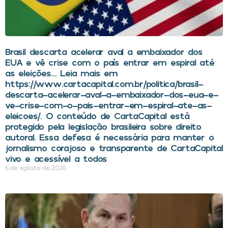
Brasil descarta acelerar aval a embaixador dos
EUA e vê crise com o país entrar em espiral até
as eleições… Leia mais em
https://www.cartacapital.com.br/politica/brasil-
descarta-acelerar-aval-a-embaixador-dos-eua-e-
ve-crise-com-o-pais-entrar-em-espiral-ate-as-
eleicoes/. O conteúdo de CartaCapital está
protegido pela legislação brasileira sobre direito
autoral. Essa defesa é necessária para manter o
jornalismo corajoso e transparente de CartaCapital
vivo e acessível a todos
6 de agosto de 2026