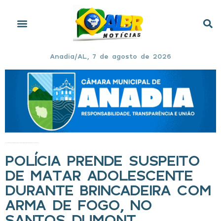
Anadia/AL, 7 de agosto de 2026
Início
»
Polícia prende suspeito de matar adolescente durante brincadeira com arma de fogo, no Santos Dumont
POLÍCIA PRENDE SUSPEITO
DE MATAR ADOLESCENTE
DURANTE BRINCADEIRA COM
ARMA DE FOGO, NO
SANTOS DUMONT