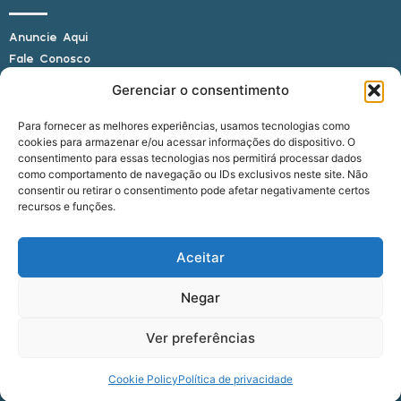
Anuncie Aqui
Fale Conosco
Internauta, envie sua foto
Gerenciar o consentimento
Para fornecer as melhores experiências, usamos tecnologias como
cookies para armazenar e/ou acessar informações do dispositivo. O
E-mail: alagoasbrasilnoticias@gmail.com
consentimento para essas tecnologias nos permitirá processar dados
Telefone: (82) 9 9691-0391 (Whatsapp)
como comportamento de navegação ou IDs exclusivos neste site. Não
Responsável Técnico: Crysthyan Carlos
consentir ou retirar o consentimento pode afetar negativamente certos
Rua do Sau - Centro - Anadia - AL - CEP:
recursos e funções.
57660-000
Aceitar
© 2022 - 2026 Alagoas Brasil Notícias. Todos os
Negar
direitos reservados.
Ver preferências
five
agência
Cookie Policy
Política de privacidade