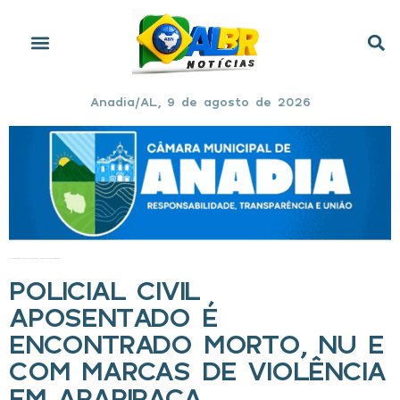
Anadia/AL, 9 de agosto de 2026
Início
»
Policial civil aposentado é encontrado morto, nu e com marcas de violência em Arapiraca
POLICIAL CIVIL
APOSENTADO É
ENCONTRADO MORTO, NU E
COM MARCAS DE VIOLÊNCIA
EM ARAPIRACA