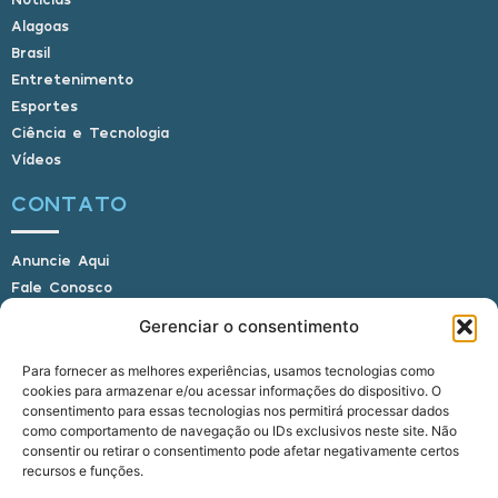
Alagoas
Brasil
Entretenimento
Esportes
Ciência e Tecnologia
Vídeos
CONTATO
Anuncie Aqui
Fale Conosco
Internauta, envie sua foto
Gerenciar o consentimento
Para fornecer as melhores experiências, usamos tecnologias como
cookies para armazenar e/ou acessar informações do dispositivo. O
E-mail: alagoasbrasilnoticias@gmail.com
consentimento para essas tecnologias nos permitirá processar dados
Telefone: (82) 9 9691-0391 (Whatsapp)
como comportamento de navegação ou IDs exclusivos neste site. Não
Responsável Técnico: Crysthyan Carlos
consentir ou retirar o consentimento pode afetar negativamente certos
Rua do Sau - Centro - Anadia - AL - CEP:
recursos e funções.
57660-000