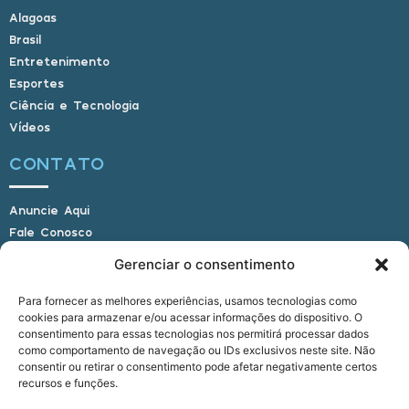
Alagoas
Brasil
Entretenimento
Esportes
Ciência e Tecnologia
Vídeos
CONTATO
Anuncie Aqui
Fale Conosco
Internauta, envie sua foto
Gerenciar o consentimento
Para fornecer as melhores experiências, usamos tecnologias como
cookies para armazenar e/ou acessar informações do dispositivo. O
E-mail: alagoasbrasilnoticias@gmail.com
consentimento para essas tecnologias nos permitirá processar dados
Telefone: (82) 9 9691-0391 (Whatsapp)
como comportamento de navegação ou IDs exclusivos neste site. Não
Responsável Técnico: Crysthyan Carlos
consentir ou retirar o consentimento pode afetar negativamente certos
Rua do Sau - Centro - Anadia - AL - CEP:
recursos e funções.
57660-000