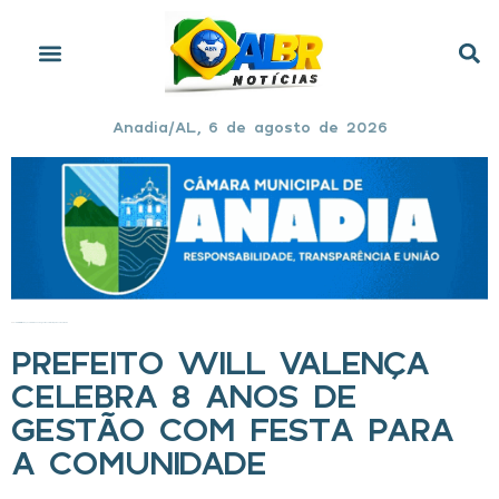
Anadia/AL, 6 de agosto de 2026
Início
»
Prefeito Will Valença celebra 8 anos de gestão com festa para a comunidade
PREFEITO WILL VALENÇA
CELEBRA 8 ANOS DE
GESTÃO COM FESTA PARA
A COMUNIDADE