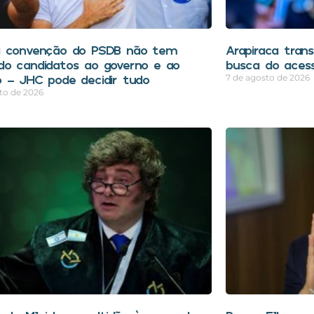
a convenção do PSDB não tem
Arapiraca tran
o candidatos ao governo e ao
busca do aces
 – JHC pode decidir tudo
7 de agosto de 2026
to de 2026