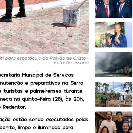
i para espetáculo da Paixão de Cristo -
Foto: Assessoria
cretaria Municipal de Serviços
anutenção e preparativos na Serra
os turistas e palmeirenses durante
eça na quinta-feira (28), às 20h,
 Redentor.
nação estão sendo executados pelas
onito, limpo e iluminado para