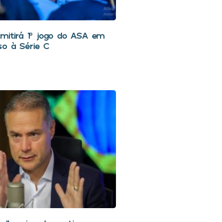
smitirá 1º jogo do ASA em
so à Série C