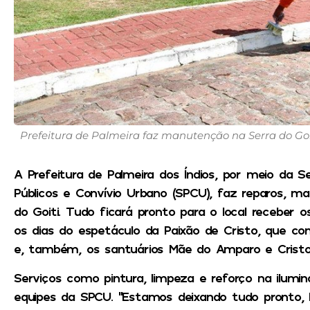
Prefeitura de Palmeira faz manutenção na Serra do Goit
A Prefeitura de Palmeira dos Índios, por meio da Se
Públicos e Convívio Urbano (SPCU), faz reparos, m
do Goiti. Tudo ficará pronto para o local receber 
os dias do espetáculo da Paixão de Cristo, que com
e, também, os santuários Mãe do Amparo e Cristo
Serviços como pintura, limpeza e reforço na ilumi
equipes da SPCU. “Estamos deixando tudo pronto, b