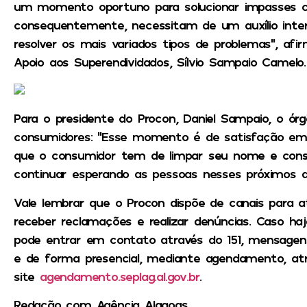
um momento oportuno para solucionar impasses c
consequentemente, necessitam de um auxílio inter
resolver os mais variados tipos de problemas”, af
Apoio aos Superendividados, Sílvio Sampaio Camelo.
Para o presidente do Procon, Daniel Sampaio, o órg
consumidores: “Esse momento é de satisfação em 
que o consumidor tem de limpar seu nome e conse
continuar esperando as pessoas nesses próximos doi
Vale lembrar que o Procon dispõe de canais para a
receber reclamações e realizar denúncias. Caso ha
pode entrar em contato através do 151, mensage
e de forma presencial, mediante agendamento, at
site
agendamento.seplag.al.gov.br
.
Redação com Agência Alagoas