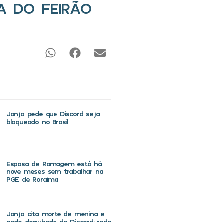
A DO FEIRÃO
Janja pede que Discord seja
bloqueado no Brasil
Esposa de Ramagem está há
nove meses sem trabalhar na
PGE de Roraima
Janja cita morte de menina e
pede derrubada do Discord: rede