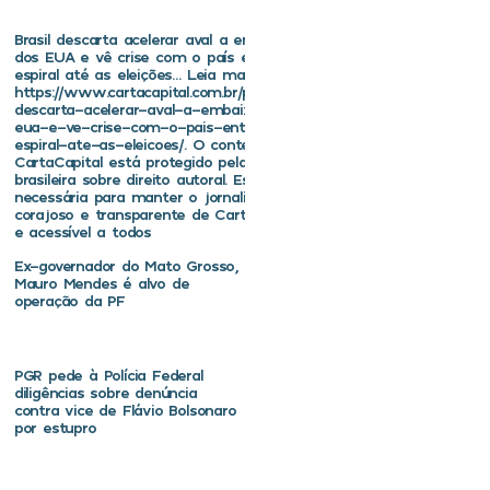
Brasil descarta acelerar aval a embaixador
dos EUA e vê crise com o país entrar em
espiral até as eleições… Leia mais em
https://www.cartacapital.com.br/politica/brasil-
descarta-acelerar-aval-a-embaixador-dos-
eua-e-ve-crise-com-o-pais-entrar-em-
espiral-ate-as-eleicoes/. O conteúdo de
CartaCapital está protegido pela legislação
brasileira sobre direito autoral. Essa defesa é
necessária para manter o jornalismo
corajoso e transparente de CartaCapital vivo
e acessível a todos
Ex-governador do Mato Grosso,
Mauro Mendes é alvo de
operação da PF
PGR pede à Polícia Federal
diligências sobre denúncia
contra vice de Flávio Bolsonaro
por estupro