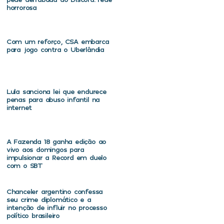
horrorosa
Com um reforço, CSA embarca
para jogo contra o Uberlândia
Lula sanciona lei que endurece
penas para abuso infantil na
internet
A Fazenda 18 ganha edição ao
vivo aos domingos para
impulsionar a Record em duelo
com o SBT
Chanceler argentino confessa
seu crime diplomático e a
intenção de influir no processo
político brasileiro