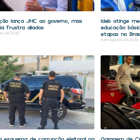
ção lança JHC ao governo, mas
Ideb atinge mel
a frustra aliados
educação bási
etapas no Brasi
to de 2026
6 de agosto de 2026
a esquema de corrupção eleitoral na
Garagem de Cri