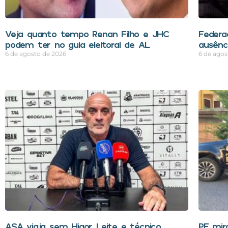
Veja quanto tempo Renan Filho e JHC
Federa
podem ter no guia eleitoral de AL
ausênci
6 de agosto de 2026
6 de agos
ASA viaja sem Higor Leite e técnico
PF mir