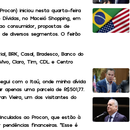
rocon) iniciou nesta quarta-feira
 Dívidas, no Maceió Shopping, em
ao consumidor, propostas de
 de diversos segmentos. O feirão
al, BRK, Casal, Bradesco, Banco do
 Vivo, Claro, Tim, CDL e Centro
egui com o Itaú, onde minha dívida
r apenas uma parcela de R$501,77.
ran Vieira, um dos visitantes do
inculados ao Procon, que estão à
 pendências financeiras. “Esse é