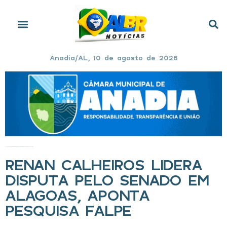
Anadia/AL, 10 de agosto de 2026
Início
»
Renan Calheiros lidera disputa pelo Senado em Alagoas, aponta pesquisa Falpe
RENAN CALHEIROS LIDERA
DISPUTA PELO SENADO EM
ALAGOAS, APONTA
PESQUISA FALPE