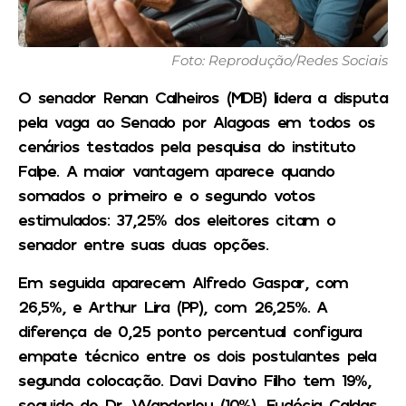
Foto: Reprodução/Redes Sociais
O senador Renan Calheiros (MDB) lidera a disputa
pela vaga ao Senado por Alagoas em todos os
cenários testados pela pesquisa do instituto
Falpe. A maior vantagem aparece quando
somados o primeiro e o segundo votos
estimulados: 37,25% dos eleitores citam o
senador entre suas duas opções.
Em seguida aparecem Alfredo Gaspar, com
26,5%, e Arthur Lira (PP), com 26,25%. A
diferença de 0,25 ponto percentual configura
empate técnico entre os dois postulantes pela
segunda colocação. Davi Davino Filho tem 19%,
seguido de Dr. Wanderley (10%), Eudócia Caldas