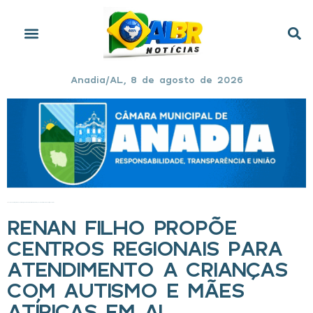
Anadia/AL, 8 de agosto de 2026
Início
»
Renan Filho propõe centros regionais para atendimento a crianças com autismo e mães atípicas em AL
RENAN FILHO PROPÕE
CENTROS REGIONAIS PARA
ATENDIMENTO A CRIANÇAS
COM AUTISMO E MÃES
ATÍPICAS EM AL