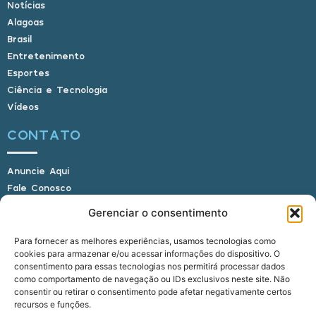
Notícias
Alagoas
Brasil
Entretenimento
Esportes
Ciência e Tecnologia
Vídeos
CONTATO
Anuncie Aqui
Fale Conosco
Internauta, envie sua foto
Gerenciar o consentimento
Para fornecer as melhores experiências, usamos tecnologias como
cookies para armazenar e/ou acessar informações do dispositivo. O
E-mail: alagoasbrasilnoticias@gmail.com
consentimento para essas tecnologias nos permitirá processar dados
Telefone: (82) 9 9691-0391 (Whatsapp)
como comportamento de navegação ou IDs exclusivos neste site. Não
Responsável Técnico: Crysthyan Carlos
consentir ou retirar o consentimento pode afetar negativamente certos
Rua do Sau - Centro - Anadia - AL - CEP:
recursos e funções.
57660-000