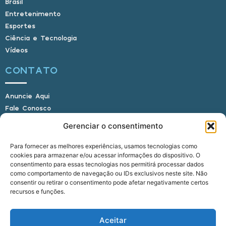
Brasil
Entretenimento
Esportes
Ciência e Tecnologia
Vídeos
CONTATO
Anuncie Aqui
Fale Conosco
Internauta, envie sua foto
Gerenciar o consentimento
Para fornecer as melhores experiências, usamos tecnologias como
cookies para armazenar e/ou acessar informações do dispositivo. O
E-mail: alagoasbrasilnoticias@gmail.com
consentimento para essas tecnologias nos permitirá processar dados
Telefone: (82) 9 9691-0391 (Whatsapp)
como comportamento de navegação ou IDs exclusivos neste site. Não
Responsável Técnico: Crysthyan Carlos
consentir ou retirar o consentimento pode afetar negativamente certos
Rua do Sau - Centro - Anadia - AL - CEP:
recursos e funções.
57660-000
Aceitar