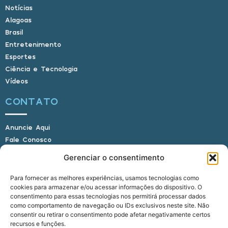
Notícias
Alagoas
Brasil
Entretenimento
Esportes
Ciência e Tecnologia
Vídeos
CONTATO
Anuncie Aqui
Fale Conosco
Internauta, envie sua foto
Gerenciar o consentimento
Para fornecer as melhores experiências, usamos tecnologias como
cookies para armazenar e/ou acessar informações do dispositivo. O
E-mail: alagoasbrasilnoticias@gmail.com
consentimento para essas tecnologias nos permitirá processar dados
Telefone: (82) 9 9691-0391 (Whatsapp)
como comportamento de navegação ou IDs exclusivos neste site. Não
Responsável Técnico: Crysthyan Carlos
consentir ou retirar o consentimento pode afetar negativamente certos
Rua do Sau - Centro - Anadia - AL - CEP:
recursos e funções.