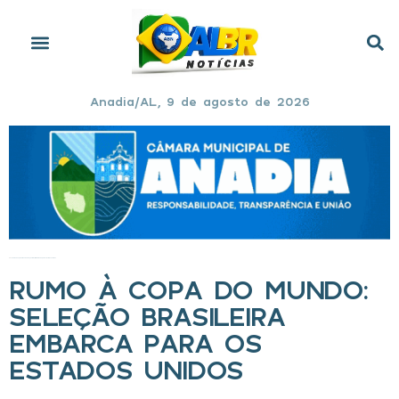
Anadia/AL, 9 de agosto de 2026
Início
»
Rumo à Copa do Mundo: Seleção Brasileira embarca para os Estados Unidos
RUMO À COPA DO MUNDO:
SELEÇÃO BRASILEIRA
EMBARCA PARA OS
ESTADOS UNIDOS