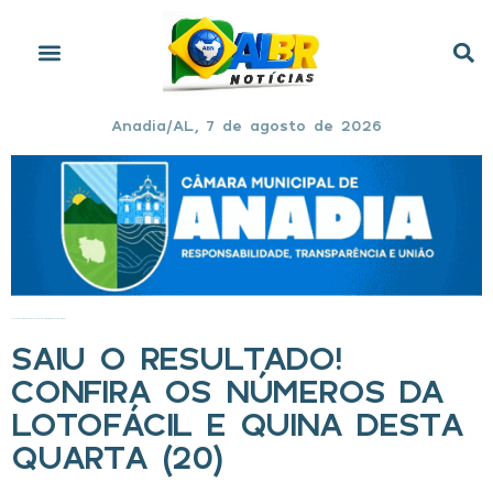
Anadia/AL, 7 de agosto de 2026
Início
»
Saiu o resultado! Confira os números da Lotofácil e Quina desta quarta (20)
SAIU O RESULTADO!
CONFIRA OS NÚMEROS DA
LOTOFÁCIL E QUINA DESTA
QUARTA (20)