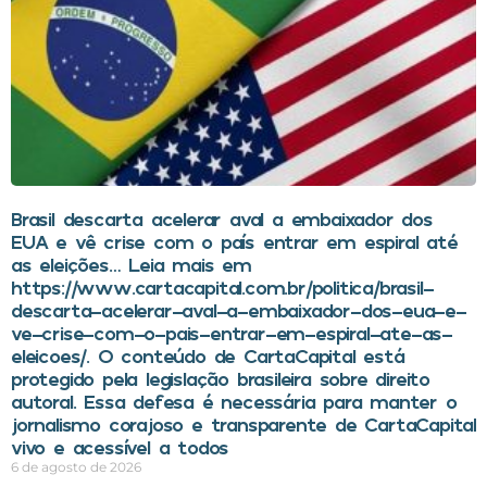
Brasil descarta acelerar aval a embaixador dos
EUA e vê crise com o país entrar em espiral até
as eleições… Leia mais em
https://www.cartacapital.com.br/politica/brasil-
descarta-acelerar-aval-a-embaixador-dos-eua-e-
ve-crise-com-o-pais-entrar-em-espiral-ate-as-
eleicoes/. O conteúdo de CartaCapital está
protegido pela legislação brasileira sobre direito
autoral. Essa defesa é necessária para manter o
jornalismo corajoso e transparente de CartaCapital
vivo e acessível a todos
6 de agosto de 2026