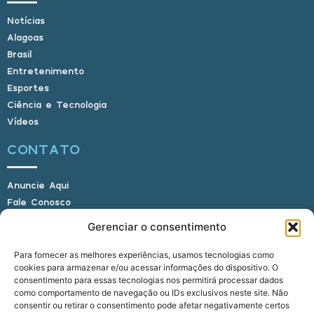
Notícias
Alagoas
Brasil
Entretenimento
Esportes
Ciência e Tecnologia
Vídeos
CONTATO
Anuncie Aqui
Fale Conosco
Internauta, envie sua foto
Gerenciar o consentimento
Para fornecer as melhores experiências, usamos tecnologias como
cookies para armazenar e/ou acessar informações do dispositivo. O
E-mail: alagoasbrasilnoticias@gmail.com
consentimento para essas tecnologias nos permitirá processar dados
Telefone: (82) 9 9691-0391 (Whatsapp)
como comportamento de navegação ou IDs exclusivos neste site. Não
Responsável Técnico: Crysthyan Carlos
consentir ou retirar o consentimento pode afetar negativamente certos