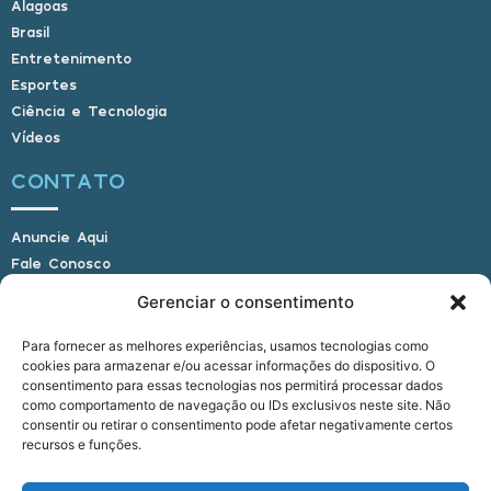
Alagoas
Brasil
Entretenimento
Esportes
Ciência e Tecnologia
Vídeos
CONTATO
Anuncie Aqui
Fale Conosco
Internauta, envie sua foto
Gerenciar o consentimento
Para fornecer as melhores experiências, usamos tecnologias como
cookies para armazenar e/ou acessar informações do dispositivo. O
E-mail: alagoasbrasilnoticias@gmail.com
consentimento para essas tecnologias nos permitirá processar dados
Telefone: (82) 9 9691-0391 (Whatsapp)
como comportamento de navegação ou IDs exclusivos neste site. Não
Responsável Técnico: Crysthyan Carlos
consentir ou retirar o consentimento pode afetar negativamente certos
Rua do Sau - Centro - Anadia - AL - CEP:
recursos e funções.
57660-000