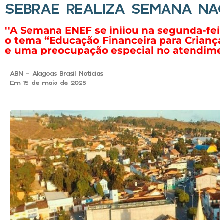
SEBRAE REALIZA SEMANA NA
''A Semana ENEF se iniiou na segunda-fe
o tema “Educação Financeira para Crianç
e uma preocupação especial no atendime
ABN - Alagoas Brasil Noticias
Em 15 de maio de 2025