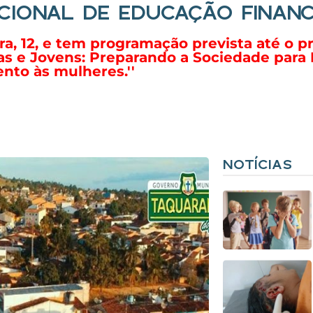
CIONAL DE EDUCAÇÃO FINANC
ira, 12, e tem programação prevista até o
as e Jovens: Preparando a Sociedade para
nto às mulheres.''
NOTÍCIAS