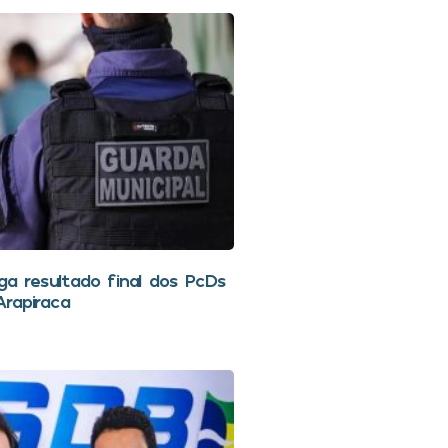
lga resultado final dos PcDs
rapiraca