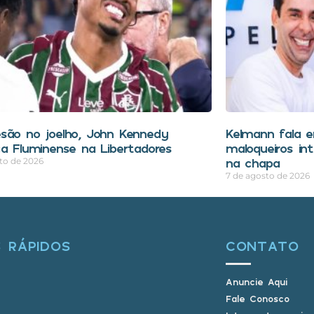
são no joelho, John Kennedy
Kelmann fala 
ca Fluminense na Libertadores
maloqueiros in
na chapa
to de 2026
7 de agosto de 2026
S RÁPIDOS
CONTATO
Anuncie Aqui
Fale Conosco