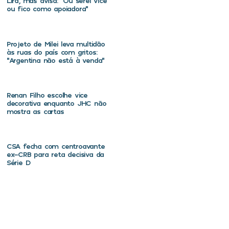
Lira, mas avisa: “Ou serei vice
ou fico como apoiadora”
Projeto de Milei leva multidão
às ruas do país com gritos:
“Argentina não está à venda”
Renan Filho escolhe vice
decorativa enquanto JHC não
mostra as cartas
CSA fecha com centroavante
ex-CRB para reta decisiva da
Série D