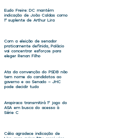
Eudo Freire: DC mantém
indicação de João Caldas como
1º suplente de Arthur Lira
Com a eleição de senador
praticamente definida, Palácio
vai concentrar esforços para
eleger Renan Filho
Ata da convenção do PSDB não
tem nome do candidatos ao
governo e ao Senado – JHC
pode decidir tudo
Arapiraca transmitirá 1º jogo do
ASA em busca do acesso à
Série C
Célia agradece indicação de