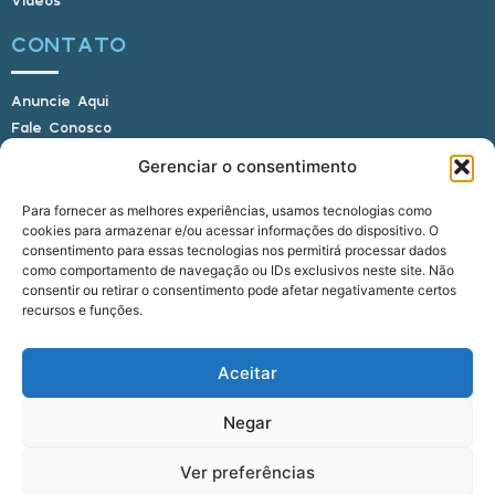
CONTATO
Anuncie Aqui
Fale Conosco
Internauta, envie sua foto
Gerenciar o consentimento
Para fornecer as melhores experiências, usamos tecnologias como
cookies para armazenar e/ou acessar informações do dispositivo. O
E-mail: alagoasbrasilnoticias@gmail.com
consentimento para essas tecnologias nos permitirá processar dados
Telefone: (82) 9 9691-0391 (Whatsapp)
como comportamento de navegação ou IDs exclusivos neste site. Não
Responsável Técnico: Crysthyan Carlos
consentir ou retirar o consentimento pode afetar negativamente certos
Rua do Sau - Centro - Anadia - AL - CEP:
recursos e funções.
57660-000
Aceitar
© 2022 - 2026 Alagoas Brasil Notícias. Todos os
Negar
direitos reservados.
Ver preferências
five
agência