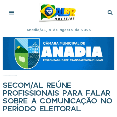
Anadia/AL, 9 de agosto de 2026
Início
»
Secom/AL reúne profissionais para falar sobre a comunicação no período eleitoral
SECOM/AL REÚNE
PROFISSIONAIS PARA FALAR
SOBRE A COMUNICAÇÃO NO
PERÍODO ELEITORAL