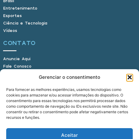
Brasil
Entretenimento
Esportes
Ciência e Tecnologia
Vídeos
CONTATO
Anuncie Aqui
Fale Conosco
Internauta, envie sua foto
Gerenciar o consentimento
Para fornecer as melhores experiências, usamos tecnologias como
cookies para armazenar e/ou acessar informações do dispositivo. O
E-mail: alagoasbrasilnoticias@gmail.com
consentimento para essas tecnologias nos permitirá processar dados
Telefone: (82) 9 9691-0391 (Whatsapp)
como comportamento de navegação ou IDs exclusivos neste site. Não
Responsável Técnico: Crysthyan Carlos
consentir ou retirar o consentimento pode afetar negativamente certos
Rua do Sau - Centro - Anadia - AL - CEP:
recursos e funções.
57660-000
Aceitar