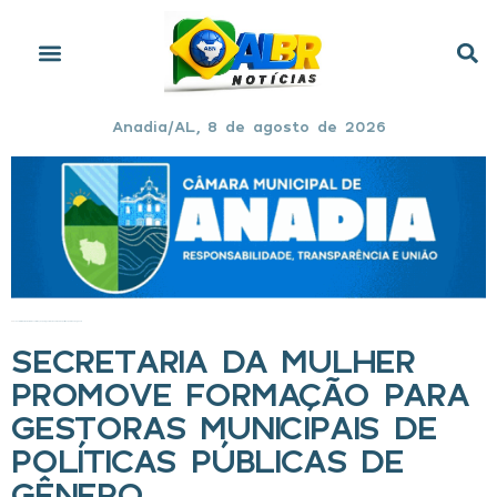
Anadia/AL, 8 de agosto de 2026
Início
»
Secretaria da Mulher promove formação para gestoras municipais de políticas públicas de gênero
SECRETARIA DA MULHER
PROMOVE FORMAÇÃO PARA
GESTORAS MUNICIPAIS DE
POLÍTICAS PÚBLICAS DE
GÊNERO